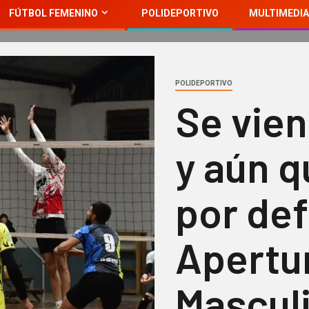
FÚTBOL FEMENINO
POLIDEPORTIVO
MULTIMEDIA
POLIDEPORTIVO
Se vien
y aún q
por def
Apertu
Mascul