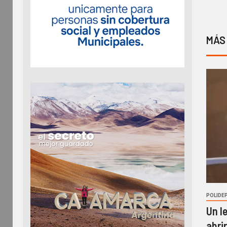
MÁS
POLIDE
Un l
abri