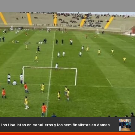
ros y los semifinalistas en damas
Recibimos la visita de p