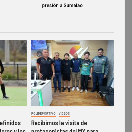
presión a Sumalao
POLIDEPORTIVO
VIDEOS
efinidos
Recibimos la visita de
leros y los
protagonistas del MX para