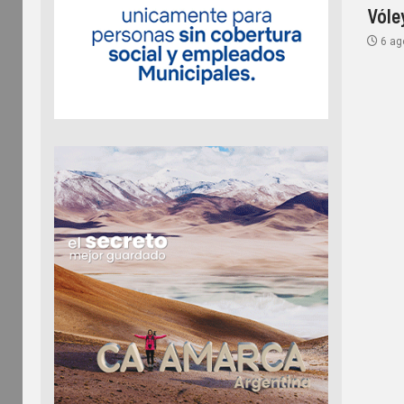
Vóle
6 ag