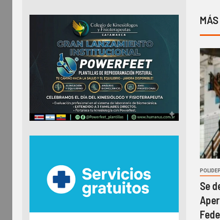
MÁS
POLIDE
Se d
Aper
Fede