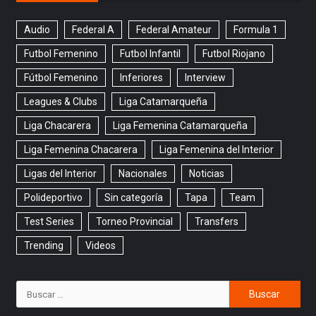
Audio
Federal A
Federal Amateur
Formula 1
Futbol Femenino
Futbol Infantil
Futbol Riojano
Fútbol Femenino
Inferiores
Interview
Leagues & Clubs
Liga Catamarqueña
Liga Chacarera
Liga Femenina Catamarqueña
Liga Femenina Chacarera
Liga Femenina del Interior
Ligas del Interior
Nacionales
Noticias
Polideportivo
Sin categoría
Tapa
Team
Test Series
Torneo Provincial
Transfers
Trending
Videos