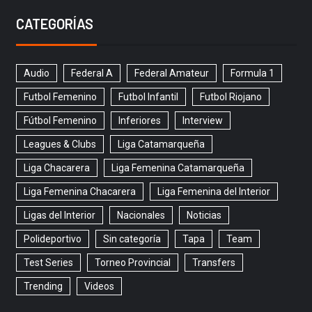
CATEGORÍAS
Audio
Federal A
Federal Amateur
Formula 1
Futbol Femenino
Futbol Infantil
Futbol Riojano
Fútbol Femenino
Inferiores
Interview
Leagues & Clubs
Liga Catamarqueña
Liga Chacarera
Liga Femenina Catamarqueña
Liga Femenina Chacarera
Liga Femenina del Interior
Ligas del Interior
Nacionales
Noticias
Polideportivo
Sin categoría
Tapa
Team
Test Series
Torneo Provincial
Transfers
Trending
Videos