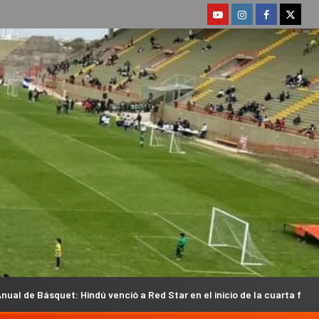
 venció a Red Star en el inicio de la cuarta fecha
Los árb