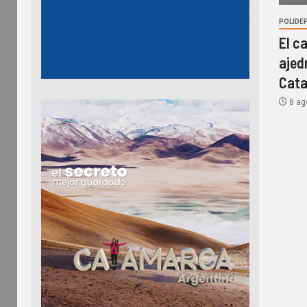
POLIDE
El c
ajed
Cat
8 ag