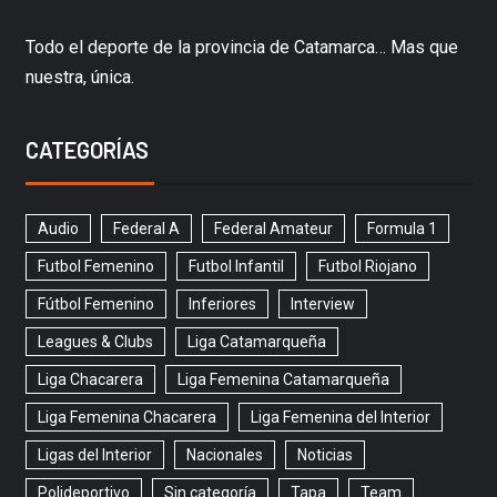
Todo el deporte de la provincia de Catamarca… Mas que
nuestra, única.
CATEGORÍAS
Audio
Federal A
Federal Amateur
Formula 1
Futbol Femenino
Futbol Infantil
Futbol Riojano
Fútbol Femenino
Inferiores
Interview
Leagues & Clubs
Liga Catamarqueña
Liga Chacarera
Liga Femenina Catamarqueña
Liga Femenina Chacarera
Liga Femenina del Interior
Ligas del Interior
Nacionales
Noticias
Polideportivo
Sin categoría
Tapa
Team