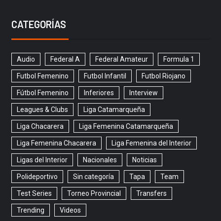
CATEGORÍAS
Audio
Federal A
Federal Amateur
Formula 1
Futbol Femenino
Futbol Infantil
Futbol Riojano
Fútbol Femenino
Inferiores
Interview
Leagues & Clubs
Liga Catamarqueña
Liga Chacarera
Liga Femenina Catamarqueña
Liga Femenina Chacarera
Liga Femenina del Interior
Ligas del Interior
Nacionales
Noticias
Polideportivo
Sin categoría
Tapa
Team
Test Series
Torneo Provincial
Transfers
Trending
Videos