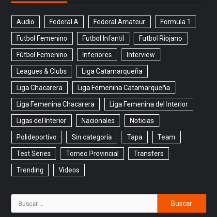
Audio
Federal A
Federal Amateur
Formula 1
Futbol Femenino
Futbol Infantil
Futbol Riojano
Fútbol Femenino
Inferiores
Interview
Leagues & Clubs
Liga Catamarqueña
Liga Chacarera
Liga Femenina Catamarqueña
Liga Femenina Chacarera
Liga Femenina del Interior
Ligas del Interior
Nacionales
Noticias
Polideportivo
Sin categoría
Tapa
Team
Test Series
Torneo Provincial
Transfers
Trending
Videos