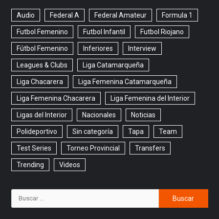
Audio
Federal A
Federal Amateur
Formula 1
Futbol Femenino
Futbol Infantil
Futbol Riojano
Fútbol Femenino
Inferiores
Interview
Leagues & Clubs
Liga Catamarqueña
Liga Chacarera
Liga Femenina Catamarqueña
Liga Femenina Chacarera
Liga Femenina del Interior
Ligas del Interior
Nacionales
Noticias
Polideportivo
Sin categoría
Tapa
Team
Test Series
Torneo Provincial
Transfers
Trending
Videos