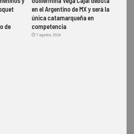
meninos y
Guillermina Vega Cajal debuta
squet
en el Argentino de MX y será la
única catamarqueña en
o de
competencia
7 agosto, 2026