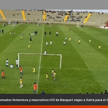
y masculinos U13 de Básquet viajan a Salta para el Campeonato Argen