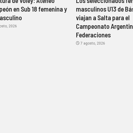
tura de Vóley: Ateneo
Los seleccionados fe
eón en Sub 18 femenina y
masculinos U13 de Bá
asculino
viajan a Salta para el
Campeonato Argentin
osto, 2026
Federaciones
7 agosto, 2026