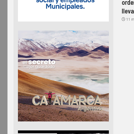
orde
llev
11 m