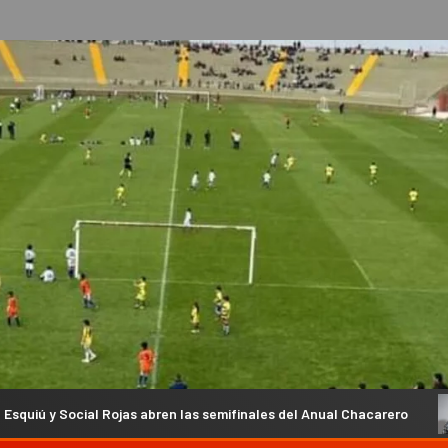
jas abren las semifinales del Anual Chacarero
El campeón 