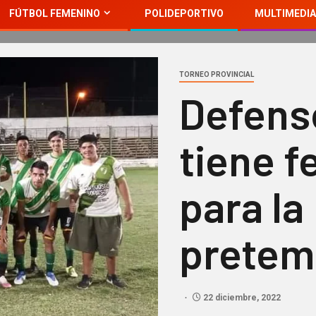
FÚTBOL FEMENINO
POLIDEPORTIVO
MULTIMEDIA
TORNEO PROVINCIAL
Defens
tiene f
para la
pretem
22 diciembre, 2022