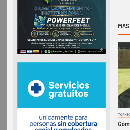
MÁS
TORNEO
Góme