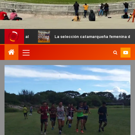
La selección catamarqueña femenina de básquet U13 cayó 