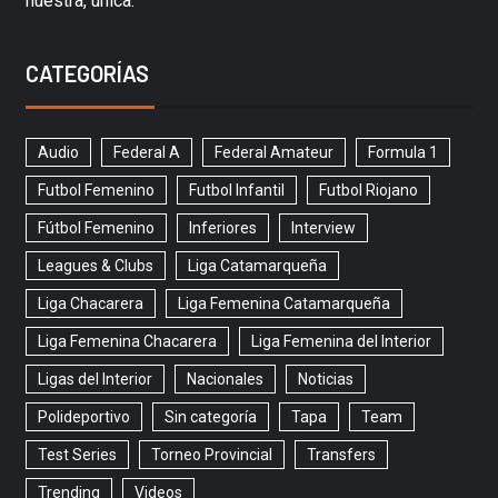
nuestra, única.
CATEGORÍAS
Audio
Federal A
Federal Amateur
Formula 1
Futbol Femenino
Futbol Infantil
Futbol Riojano
Fútbol Femenino
Inferiores
Interview
Leagues & Clubs
Liga Catamarqueña
Liga Chacarera
Liga Femenina Catamarqueña
Liga Femenina Chacarera
Liga Femenina del Interior
Ligas del Interior
Nacionales
Noticias
Polideportivo
Sin categoría
Tapa
Team
Test Series
Torneo Provincial
Transfers
Trending
Videos