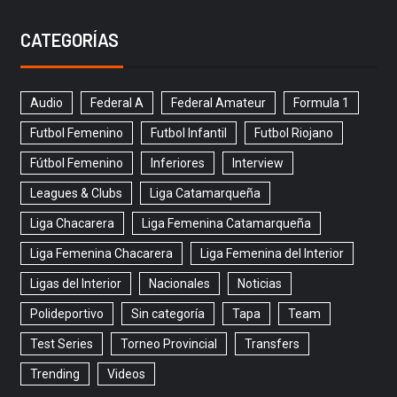
CATEGORÍAS
Audio
Federal A
Federal Amateur
Formula 1
Futbol Femenino
Futbol Infantil
Futbol Riojano
Fútbol Femenino
Inferiores
Interview
Leagues & Clubs
Liga Catamarqueña
Liga Chacarera
Liga Femenina Catamarqueña
Liga Femenina Chacarera
Liga Femenina del Interior
Ligas del Interior
Nacionales
Noticias
Polideportivo
Sin categoría
Tapa
Team
Test Series
Torneo Provincial
Transfers
Trending
Videos