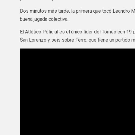
Dos minutos más tarde, la primera que tocó Leandro M
buena jugada colectiva.
El Atlético Policial es el único líder del Torneo con 19
San Lorenzo y seis sobre Ferro, que tiene un partido 