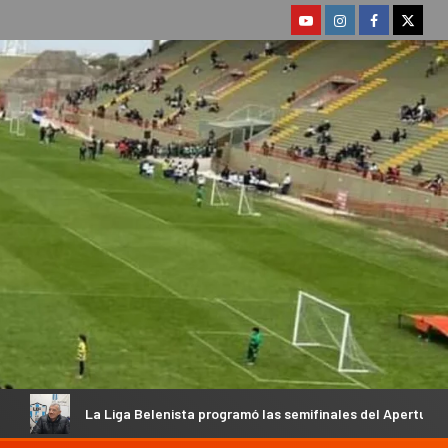
 Belenista programó las semifinales del Apertura y habló su President