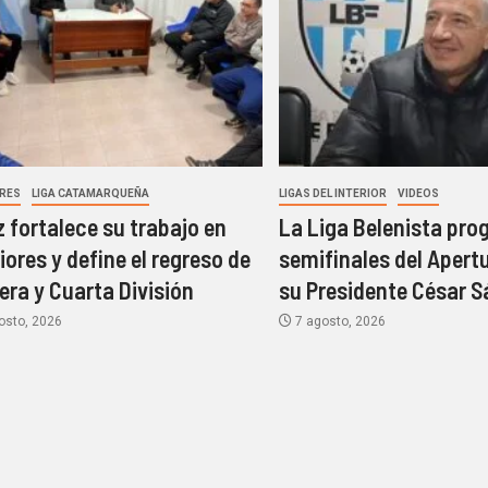
ORES
LIGA CATAMARQUEÑA
LIGAS DEL INTERIOR
VIDEOS
z fortalece su trabajo en
La Liga Belenista pro
riores y define el regreso de
semifinales del Apert
era y Cuarta División
su Presidente César 
osto, 2026
7 agosto, 2026