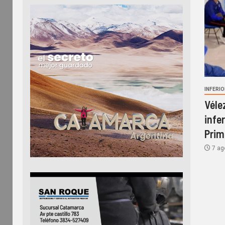
INFERI
Véle
infe
Prim
7 ag