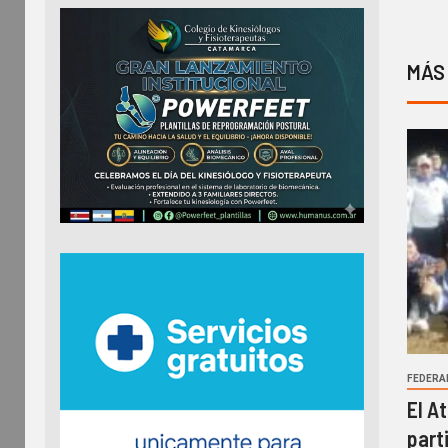
MÁS
FEDERA
El A
part