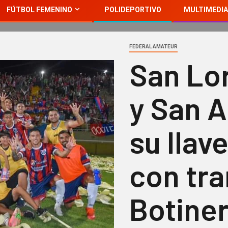
FÚTBOL FEMENINO
POLIDEPORTIVO
MULTIMEDIA
FEDERAL AMATEUR
San Lo
y San 
su llav
con tr
Botine