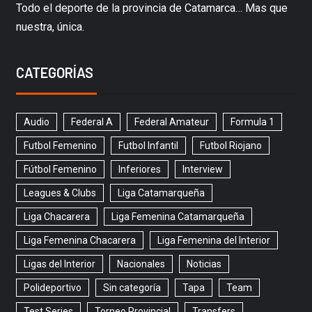
Todo el deporte de la provincia de Catamarca… Mas que
nuestra, única.
CATEGORÍAS
Audio
Federal A
Federal Amateur
Formula 1
Futbol Femenino
Futbol Infantil
Futbol Riojano
Fútbol Femenino
Inferiores
Interview
Leagues & Clubs
Liga Catamarqueña
Liga Chacarera
Liga Femenina Catamarqueña
Liga Femenina Chacarera
Liga Femenina del Interior
Ligas del Interior
Nacionales
Noticias
Polideportivo
Sin categoría
Tapa
Team
Test Series
Torneo Provincial
Transfers