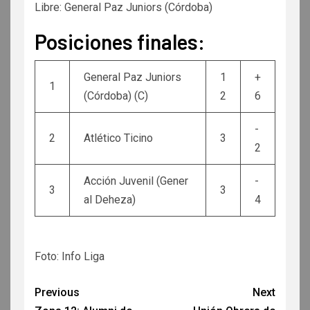
Libre: General Paz Juniors (Córdoba)
Posiciones finales:
General Paz Juniors
1
+
1
(Córdoba) (C)
2
6
-
2
Atlético Ticino
3
2
Acción Juvenil (Gener
-
3
3
al Deheza)
4
Foto: Info Liga
Previous
Next