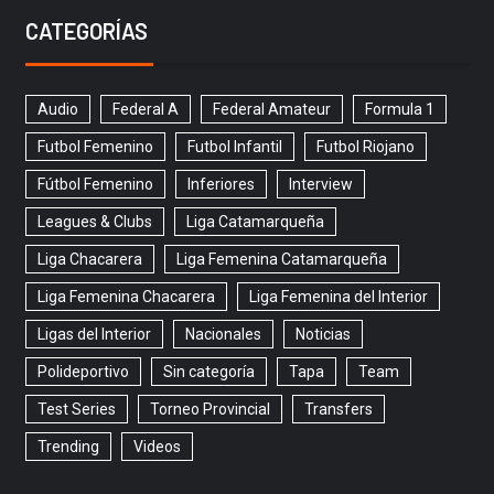
CATEGORÍAS
Audio
Federal A
Federal Amateur
Formula 1
Futbol Femenino
Futbol Infantil
Futbol Riojano
Fútbol Femenino
Inferiores
Interview
Leagues & Clubs
Liga Catamarqueña
Liga Chacarera
Liga Femenina Catamarqueña
Liga Femenina Chacarera
Liga Femenina del Interior
Ligas del Interior
Nacionales
Noticias
Polideportivo
Sin categoría
Tapa
Team
Test Series
Torneo Provincial
Transfers
Trending
Videos