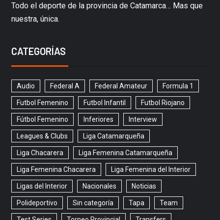
Todo el deporte de la provincia de Catamarca… Mas que
nuestra, única.
CATEGORÍAS
Audio
Federal A
Federal Amateur
Formula 1
Futbol Femenino
Futbol Infantil
Futbol Riojano
Fútbol Femenino
Inferiores
Interview
Leagues & Clubs
Liga Catamarqueña
Liga Chacarera
Liga Femenina Catamarqueña
Liga Femenina Chacarera
Liga Femenina del Interior
Ligas del Interior
Nacionales
Noticias
Polideportivo
Sin categoría
Tapa
Team
Test Series
Torneo Provincial
Transfers