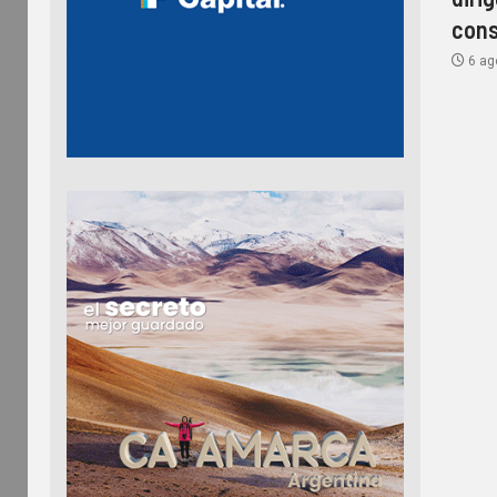
cons
6 ag