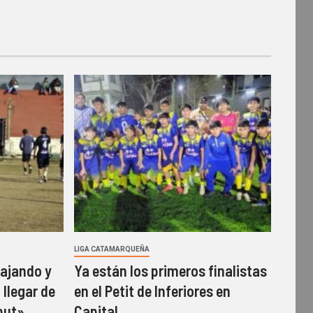
LIGA CATAMARQUEÑA
ajando y
Ya están los primeros finalistas
 llegar de
en el Petit de Inferiores en
but»
Capital