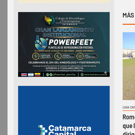
MÁS
LIGA C
Rome
que l
diri