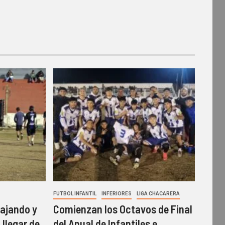
FUTBOL INFANTIL
INFERIORES
LIGA CHACARERA
ajando y
Comienzan los Octavos de Final
 llegar de
del Anual de Infantiles e