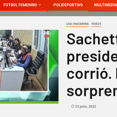
FÚTBOL FEMENINO
POLIDEPORTIVO
MULTIMEDIA
LIGA CHACARERA
VIDEOS
Sachett
presid
corrió.
sorpre
23 junio, 2022