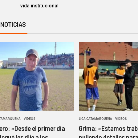
vida institucional
 NOTICIAS
ATAMARQUEÑA
VIDEOS
LIGA CATAMARQUEÑA
VIDEOS
ro: «Desde el primer día
Grima: «Estamos trab
legué les dije a los
puliendo detalles para