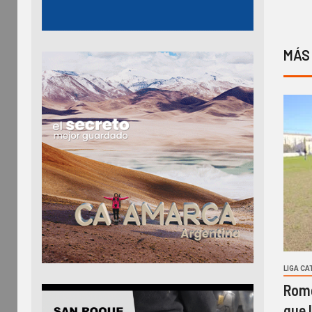
MÁS
LIGA C
Rome
que l