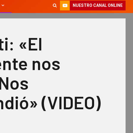
NUESTRO CANAL ONLINE
i: «El
ente nos
 Nos
ndió» (VIDEO)