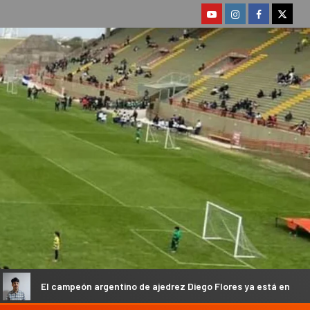
rgentino de ajedrez Diego Flores ya está en Catamarca
T