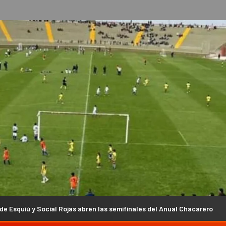
as abren las semifinales del Anual Chacarero
El campeón a