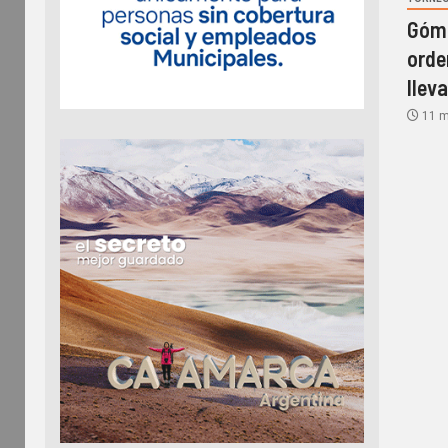
Góme
orde
llev
11 m