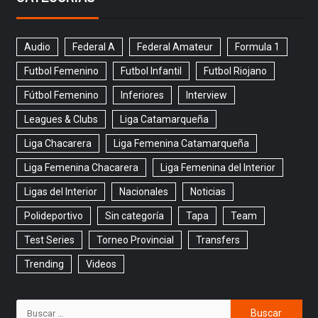
Audio
Federal A
Federal Amateur
Formula 1
Futbol Femenino
Futbol Infantil
Futbol Riojano
Fútbol Femenino
Inferiores
Interview
Leagues & Clubs
Liga Catamarqueña
Liga Chacarera
Liga Femenina Catamarqueña
Liga Femenina Chacarera
Liga Femenina del Interior
Ligas del Interior
Nacionales
Noticias
Polideportivo
Sin categoría
Tapa
Team
Test Series
Torneo Provincial
Transfers
Trending
Videos