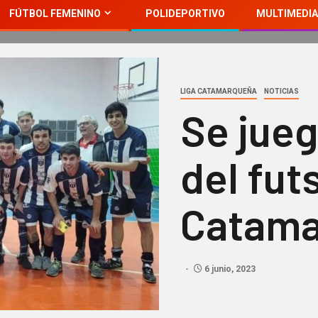
FÚTBOL FEMENINO
POLIDEPORTIVO
MULTIMEDIA
LIGA CATAMARQUEÑA
NOTICIAS
Se jueg
del futs
Catama
6 junio, 2023