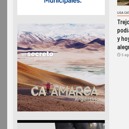
LIGA C
Trej
podí
y ho
aleg
5 ag