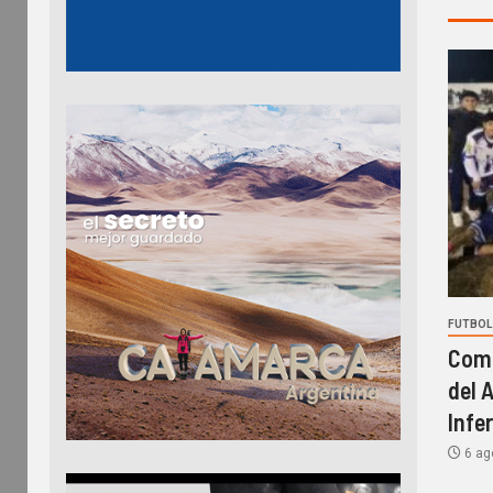
FUTBOL 
Comi
del 
Infe
6 ag