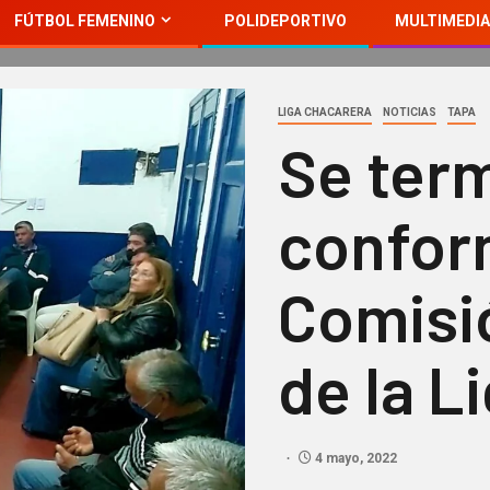
FÚTBOL FEMENINO
POLIDEPORTIVO
MULTIMEDIA
LIGA CHACARERA
NOTICIAS
TAPA
Se ter
confor
Comisió
de la L
4 mayo, 2022