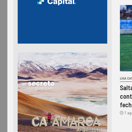
LIGA C
Salt
cont
fech
7 ag