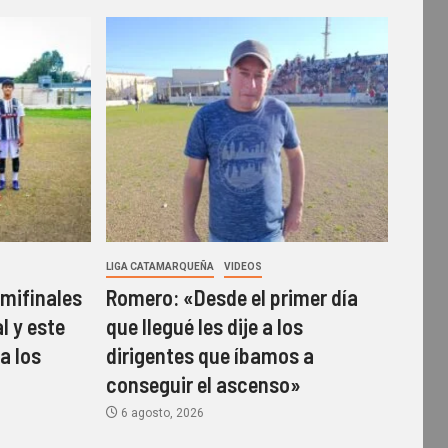
LIGA CATAMARQUEÑA
VIDEOS
emifinales
Romero: «Desde el primer día
l y este
que llegué les dije a los
a los
dirigentes que íbamos a
conseguir el ascenso»
6 agosto, 2026