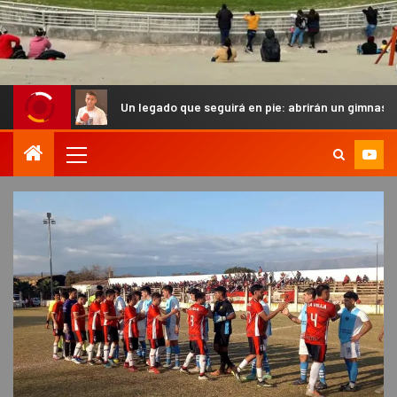
Un legado que seguirá en pie: abrirán un gimnasio en homenaje al 