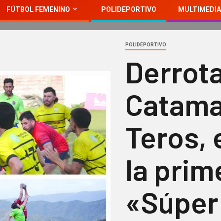
FÚTBOL FEMENINO
POLIDEPORTIVO
MULTIMEDIA
POLIDEPORTIVO
Derrot
Catama
Teros, 
la prim
«Súper 