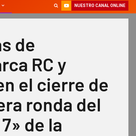
NUESTRO CANAL ONLINE
as de
rca RC y
en el cierre de
era ronda del
7» de la