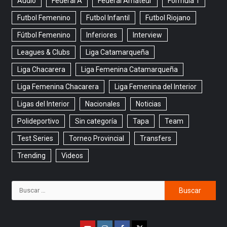
Audio
Federal A
Federal Amateur
Formula 1
Futbol Femenino
Futbol Infantil
Futbol Riojano
Fútbol Femenino
Inferiores
Interview
Leagues & Clubs
Liga Catamarqueña
Liga Chacarera
Liga Femenina Catamarqueña
Liga Femenina Chacarera
Liga Femenina del Interior
Ligas del Interior
Nacionales
Noticias
Polideportivo
Sin categoría
Tapa
Team
Test Series
Torneo Provincial
Transfers
Trending
Videos