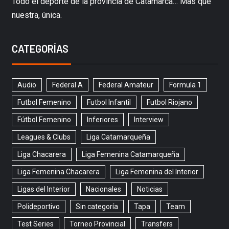
Todo el deporte de la provincia de Catamarca… Mas que
nuestra, única.
CATEGORÍAS
Audio
Federal A
Federal Amateur
Formula 1
Futbol Femenino
Futbol Infantil
Futbol Riojano
Fútbol Femenino
Inferiores
Interview
Leagues & Clubs
Liga Catamarqueña
Liga Chacarera
Liga Femenina Catamarqueña
Liga Femenina Chacarera
Liga Femenina del Interior
Ligas del Interior
Nacionales
Noticias
Polideportivo
Sin categoría
Tapa
Team
Test Series
Torneo Provincial
Transfers