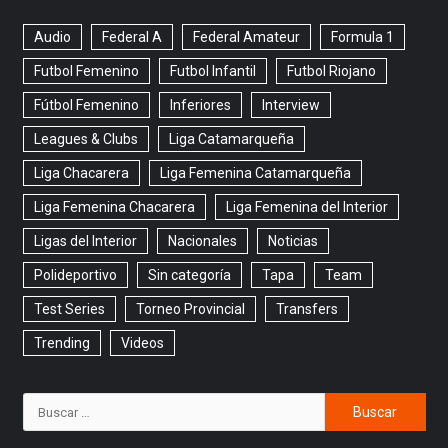
Audio
Federal A
Federal Amateur
Formula 1
Futbol Femenino
Futbol Infantil
Futbol Riojano
Fútbol Femenino
Inferiores
Interview
Leagues & Clubs
Liga Catamarqueña
Liga Chacarera
Liga Femenina Catamarqueña
Liga Femenina Chacarera
Liga Femenina del Interior
Ligas del Interior
Nacionales
Noticias
Polideportivo
Sin categoría
Tapa
Team
Test Series
Torneo Provincial
Transfers
Trending
Videos