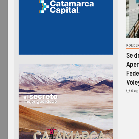
POLIDE
Se d
Aper
Fede
Vóle
6 ag