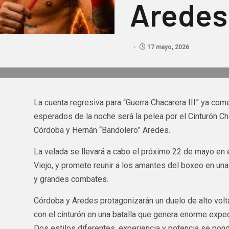
Aredes
17 mayo, 2026
La cuenta regresiva para “Guerra Chacarera III” ya c
esperados de la noche será la pelea por el Cinturón C
Córdoba y Hernán “Bandolero” Aredes.
La velada se llevará a cabo el próximo 22 de mayo en e
Viejo, y promete reunir a los amantes del boxeo en una
y grandes combates.
Córdoba y Aredes protagonizarán un duelo de alto vol
con el cinturón en una batalla que genera enorme expec
Dos estilos diferentes, experiencia y potencia se pondr