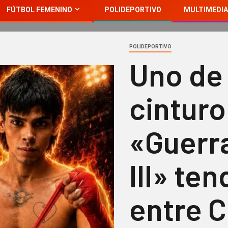
FÚTBOL FEMENINO
POLIDEPORTIVO
MULTIMEDIA
POLIDEPORTIVO
Uno de 
cintur
«Guerr
III» te
entre 