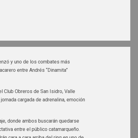
omenzó y uno de los combates más
hacarero entre Andrés “Dinamita”
l Club Obreros de San Isidro, Valle
 jornada cargada de adrenalina, emoción
taje, donde ambos buscarán quedarse
tativa entre el público catamarqueño.
án cara a cara arriba del ring en uno de