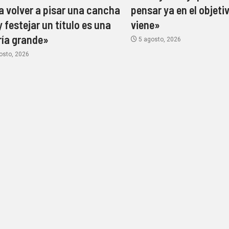
a volver a pisar una cancha
pensar ya en el objeti
y festejar un título es una
viene»
ría grande»
5 agosto, 2026
osto, 2026