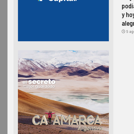
podí
y ho
aleg
5 ag