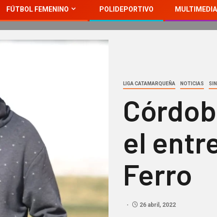
FÚTBOL FEMENINO
POLIDEPORTIVO
MULTIMEDIA
LIGA CATAMARQUEÑA
NOTICIAS
SI
Córdob
el entr
Ferro
26 abril, 2022