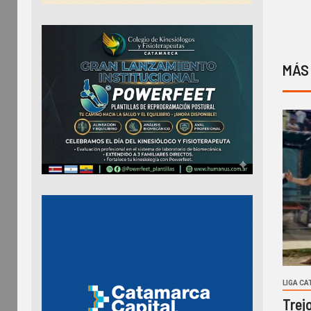
MÁS
LIGA C
Trej