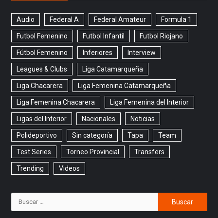
Audio
Federal A
Federal Amateur
Formula 1
Futbol Femenino
Futbol Infantil
Futbol Riojano
Fútbol Femenino
Inferiores
Interview
Leagues & Clubs
Liga Catamarqueña
Liga Chacarera
Liga Femenina Catamarqueña
Liga Femenina Chacarera
Liga Femenina del Interior
Ligas del Interior
Nacionales
Noticias
Polideportivo
Sin categoría
Tapa
Team
Test Series
Torneo Provincial
Transfers
Trending
Videos