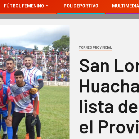
FÚTBOL FEMENINO
POLIDEPORTIVO
MULTIMEDIA
TORNEO PROVINCIAL
San Lo
Huachas
lista d
el Prov