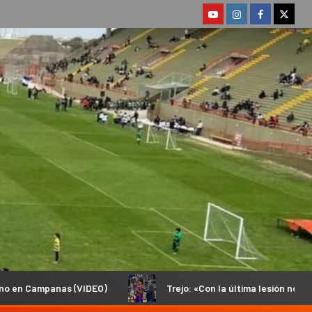
O)
Trejo: «Con la última lesión no podía volver a pisar una