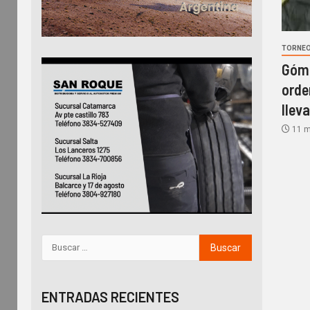
TORNEO
Góme
orde
llev
11 m
ENTRADAS RECIENTES