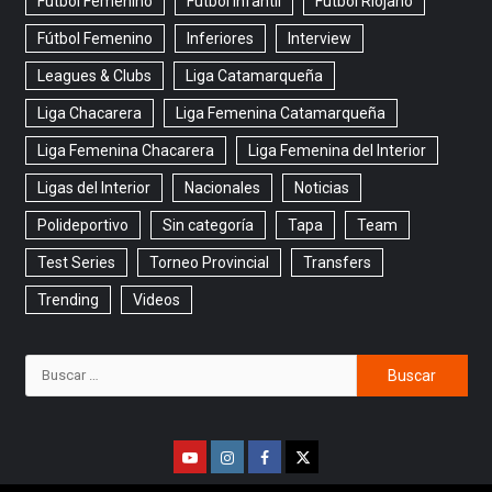
Futbol Femenino
Futbol Infantil
Futbol Riojano
Fútbol Femenino
Inferiores
Interview
Leagues & Clubs
Liga Catamarqueña
Liga Chacarera
Liga Femenina Catamarqueña
Liga Femenina Chacarera
Liga Femenina del Interior
Ligas del Interior
Nacionales
Noticias
Polideportivo
Sin categoría
Tapa
Team
Test Series
Torneo Provincial
Transfers
Trending
Videos