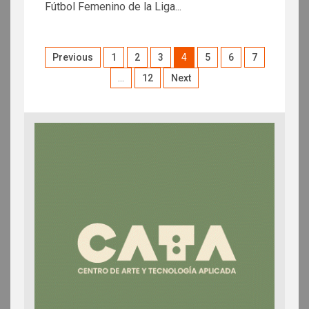
Fútbol Femenino de la Liga...
Previous
1
2
3
4
5
6
7
…
12
Next