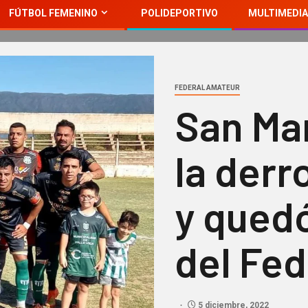
FÚTBOL FEMENINO
POLIDEPORTIVO
MULTIMEDIA
FEDERAL AMATEUR
San Mar
la derr
y qued
del Fed
5 diciembre, 2022