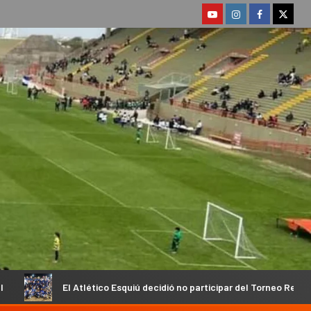
ico Esquiú decidió no participar del Torneo Regional
Ante e