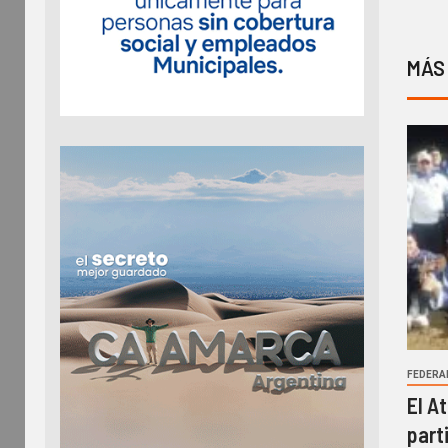
MÁS
FEDERA
El A
part