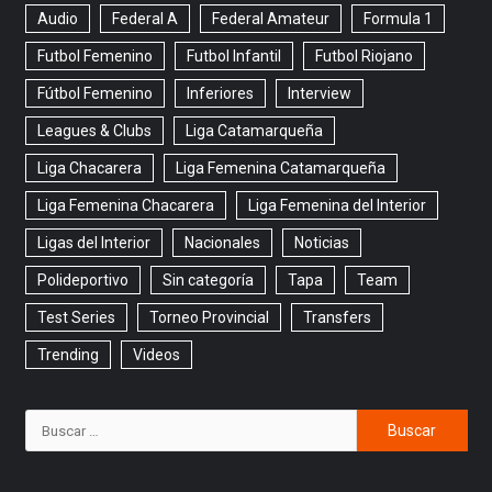
Audio
Federal A
Federal Amateur
Formula 1
Futbol Femenino
Futbol Infantil
Futbol Riojano
Fútbol Femenino
Inferiores
Interview
Leagues & Clubs
Liga Catamarqueña
Liga Chacarera
Liga Femenina Catamarqueña
Liga Femenina Chacarera
Liga Femenina del Interior
Ligas del Interior
Nacionales
Noticias
Polideportivo
Sin categoría
Tapa
Team
Test Series
Torneo Provincial
Transfers
Trending
Videos