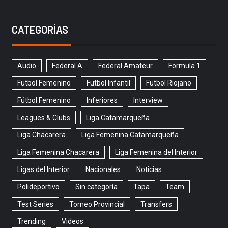
CATEGORÍAS
Audio
Federal A
Federal Amateur
Formula 1
Futbol Femenino
Futbol Infantil
Futbol Riojano
Fútbol Femenino
Inferiores
Interview
Leagues & Clubs
Liga Catamarqueña
Liga Chacarera
Liga Femenina Catamarqueña
Liga Femenina Chacarera
Liga Femenina del Interior
Ligas del Interior
Nacionales
Noticias
Polideportivo
Sin categoría
Tapa
Team
Test Series
Torneo Provincial
Transfers
Trending
Videos