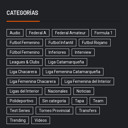
CATEGORÍAS
Audio
Federal A
Federal Amateur
Formula 1
Futbol Femenino
Futbol Infantil
Futbol Riojano
Fútbol Femenino
Inferiores
Interview
Leagues & Clubs
Liga Catamarqueña
Liga Chacarera
Liga Femenina Catamarqueña
Liga Femenina Chacarera
Liga Femenina del Interior
Ligas del Interior
Nacionales
Noticias
Polideportivo
Sin categoría
Tapa
Team
Test Series
Torneo Provincial
Transfers
Trending
Videos